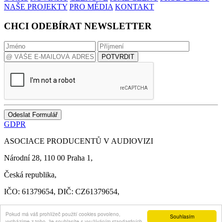
NAŠE PROJEKTY
PRO MÉDIA
KONTAKT
CHCI ODEBÍRAT NEWSLETTER
POTVRDIT
Odeslat Formulář
GDPR
ASOCIACE PRODUCENTŮ V AUDIOVIZI
Národní 28, 110 00 Praha 1,
Česká republika,
IČO: 61379654, DIČ: CZ61379654,
apa@asociaceproducentu.cz
Pokud má váš prohlížeč použití cookies povoleno,
Souhlasím
vycházíme z toho, že souhlasíte s využíváním standardních