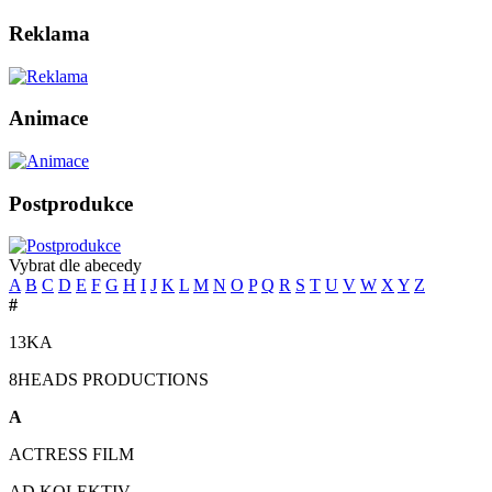
Reklama
Animace
Postprodukce
Vybrat dle abecedy
A
B
C
D
E
F
G
H
I
J
K
L
M
N
O
P
Q
R
S
T
U
V
W
X
Y
Z
#
13KA
8HEADS PRODUCTIONS
A
ACTRESS FILM
AD KOLEKTIV