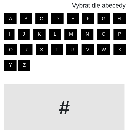
Vybrat dle abecedy
A
B
C
D
E
F
G
H
I
J
K
L
M
N
O
P
Q
R
S
T
U
V
W
X
Y
Z
#