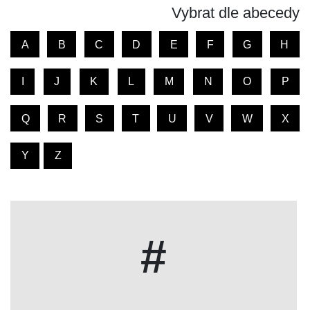
Vybrat dle abecedy
A
B
C
D
E
F
G
H
I
J
K
L
M
N
O
P
Q
R
S
T
U
V
W
X
Y
Z
#