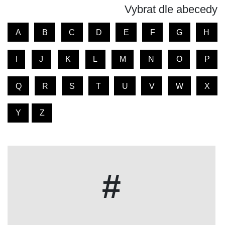
Vybrat dle abecedy
A
B
C
D
E
F
G
H
I
J
K
L
M
N
O
P
Q
R
S
T
U
V
W
X
Y
Z
#