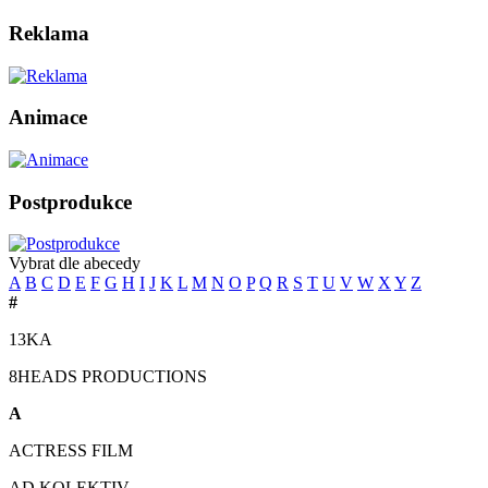
Reklama
Animace
Postprodukce
Vybrat dle abecedy
A
B
C
D
E
F
G
H
I
J
K
L
M
N
O
P
Q
R
S
T
U
V
W
X
Y
Z
#
13KA
8HEADS PRODUCTIONS
A
ACTRESS FILM
AD KOLEKTIV