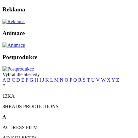
Reklama
Animace
Postprodukce
Vybrat dle abecedy
A
B
C
D
E
F
G
H
I
J
K
L
M
N
O
P
Q
R
S
T
U
V
W
X
Y
Z
#
13KA
8HEADS PRODUCTIONS
A
ACTRESS FILM
AD KOLEKTIV