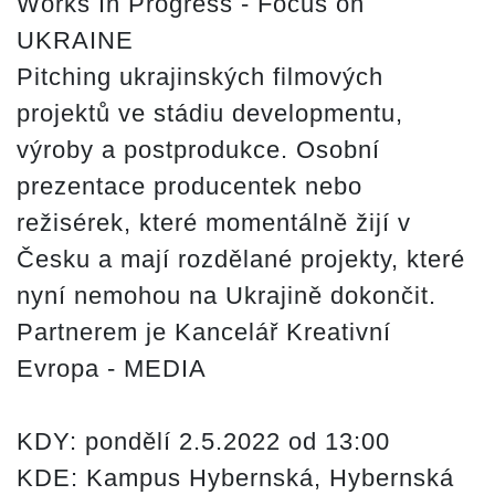
Works In Progress - Focus on
UKRAINE
Pitching ukrajinských filmových
projektů ve stádiu developmentu,
výroby a postprodukce. Osobní
prezentace producentek nebo
režisérek, které momentálně žijí v
Česku a mají rozdělané projekty, které
nyní nemohou na Ukrajině dokončit.
Partnerem je Kancelář Kreativní
Evropa - MEDIA
KDY:
pondělí 2.5.2022 od 13:00
KDE:
Kampus Hybernská, Hybernská