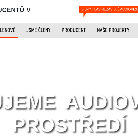
UCENTŮ V
SILNÝ HLAS NEZÁVISLÉ AUDIOVIZ
LENOVÉ
JSME ČLENY
PRODUCENT
NAŠE PROJEKTY
UJEME AUDIOV
PROSTŘEDÍ