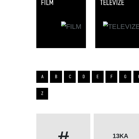
FILM
TELEVIZE
A
B
C
D
E
F
G
Z
#
13KA