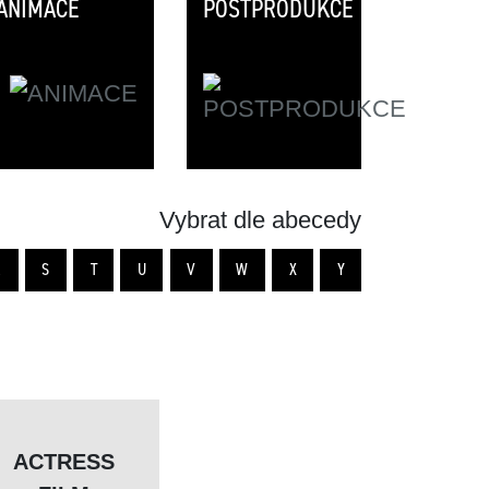
ANIMACE
POSTPRODUKCE
Vybrat dle abecedy
R
S
T
U
V
W
X
Y
ACTRESS