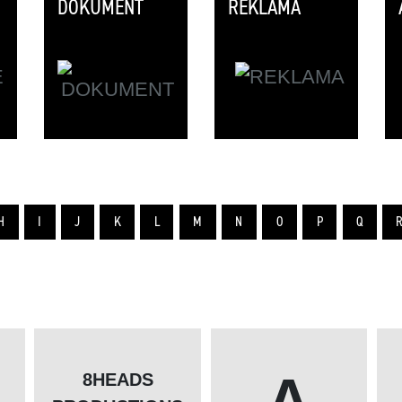
DOKUMENT
REKLAMA
H
I
J
K
L
M
N
O
P
Q
A
8HEADS