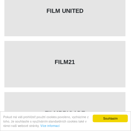
FILM UNITED
FILM21
FILMBRIGADE
Pokud má váš prohlížeč použití cookies povoleno, vycházíme z
Souhlasím
toho, že souhlasíte s využíváním standardních cookies také v
rámci naší webové stránky.
Více informací