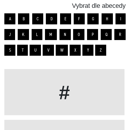
Vybrat dle abecedy
A
B
C
D
E
F
G
H
I
J
K
L
M
N
O
P
Q
R
S
T
U
V
W
X
Y
Z
#