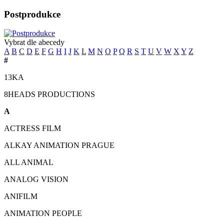
Postprodukce
Vybrat dle abecedy
A
B
C
D
E
F
G
H
I
J
K
L
M
N
O
P
Q
R
S
T
U
V
W
X
Y
Z
#
13KA
8HEADS PRODUCTIONS
A
ACTRESS FILM
ALKAY ANIMATION PRAGUE
ALL ANIMAL
ANALOG VISION
ANIFILM
ANIMATION PEOPLE