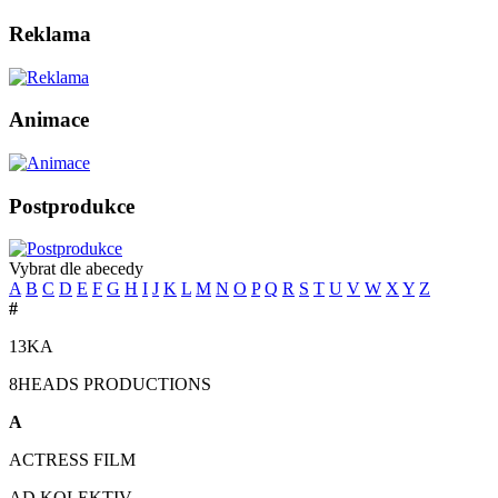
Reklama
Animace
Postprodukce
Vybrat dle abecedy
A
B
C
D
E
F
G
H
I
J
K
L
M
N
O
P
Q
R
S
T
U
V
W
X
Y
Z
#
13KA
8HEADS PRODUCTIONS
A
ACTRESS FILM
AD KOLEKTIV