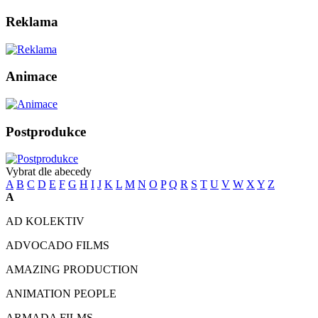
Reklama
Animace
Postprodukce
Vybrat dle abecedy
A
B
C
D
E
F
G
H
I
J
K
L
M
N
O
P
Q
R
S
T
U
V
W
X
Y
Z
A
AD KOLEKTIV
ADVOCADO FILMS
AMAZING PRODUCTION
ANIMATION PEOPLE
ARMADA FILMS