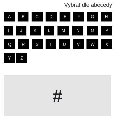
Vybrat dle abecedy
A
B
C
D
E
F
G
H
I
J
K
L
M
N
O
P
Q
R
S
T
U
V
W
X
Y
Z
#