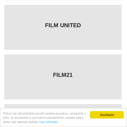
FILM UNITED
FILM21
Pokud má váš prohlížeč použití cookies povoleno, vycházíme z
Souhlasím
toho, že souhlasíte s využíváním standardních cookies také v
rámci naší webové stránky.
Více informací
FILMS & CHIPS