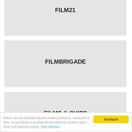
FILM21
FILMBRIGADE
FILMS & CHIPS
Pokud má váš prohlížeč použití cookies povoleno, vycházíme z
Souhlasím
toho, že souhlasíte s využíváním standardních cookies také v
rámci naší webové stránky.
Více informací