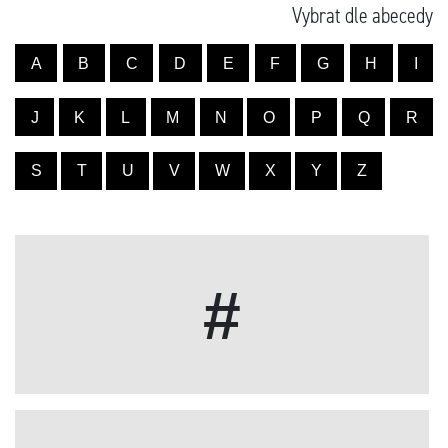
Vybrat dle abecedy
A
B
C
D
E
F
G
H
I
J
K
L
M
N
O
P
Q
R
S
T
U
V
W
X
Y
Z
#