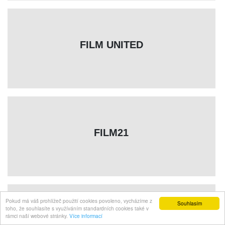
FILM UNITED
FILM21
Pokud má váš prohlížeč použití cookies povoleno, vycházíme z
Souhlasím
toho, že souhlasíte s využíváním standardních cookies také v
rámci naší webové stránky.
Více informací
FILMS & CHIPS