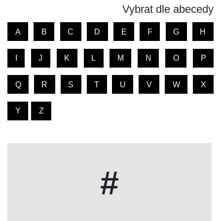
Vybrat dle abecedy
A
B
C
D
E
F
G
H
I
J
K
L
M
N
O
P
Q
R
S
T
U
V
W
X
Y
Z
#