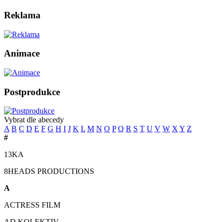
Reklama
Animace
Postprodukce
Vybrat dle abecedy
A
B
C
D
E
F
G
H
I
J
K
L
M
N
O
P
Q
R
S
T
U
V
W
X
Y
Z
#
13KA
8HEADS PRODUCTIONS
A
ACTRESS FILM
AD KOLEKTIV